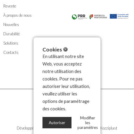
Revente
À propos de nous
Nouvelles
Durabilité
Solutions
Cookies 🍪
Contacts
En utilisant notre site
Web, vous acceptez
notre utilisation des
cookies. Pour ne pas
autoriser leur utilisation,
veuillez utiliser les
options de paramétrage
des cookies.
Modifier
Autoriser
les
paramètres
Développé par
Propullse
| 2026 © Droits d'auteur Kozziplast