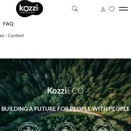
FAQ
es - Content
Kozzi
ECO
BUILDING A FUTURE FOR PEOPLE WITH PEOPLE