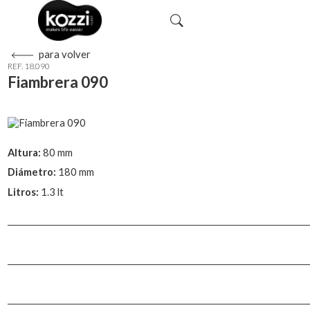
para volver
REF. 18.090
Fiambrera 090
Altura:
80 mm
Diámetro:
180 mm
Litros:
1.3 lt